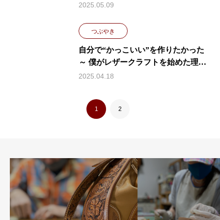
2025.05.09
つぶやき
自分で“かっこいい”を作りたかった
～ 僕がレザークラフトを始めた理由
～
2025.04.18
1
2