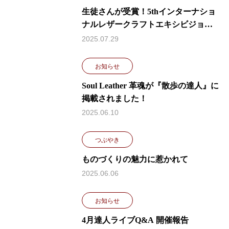
生徒さんが受賞！5thインターナショ
ナルレザークラフトエキシビジョン
（5th ILCE）にて
2025.07.29
お知らせ
Soul Leather 革魂が『散歩の達人』に
掲載されました！
2025.06.10
つぶやき
ものづくりの魅力に惹かれて
2025.06.06
お知らせ
4月達人ライブQ&A 開催報告