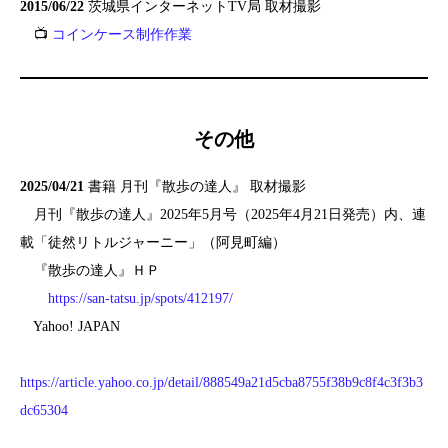
2015/06/22
茨城県インターネットTV局 取材撮影
📺
コインケース制作作業
その他
2025/04/21
書籍 月刊『散歩の達人』 取材撮影
月刊『散歩の達人』2025年5月号（2025年4月21日発売）内、連
載「徒然リトルジャーニー」（阿見町編）
『散歩の達人』ＨＰ
https://san-tatsu.jp/spots/412197/
Yahoo! JAPAN
https://article.yahoo.co.jp/detail/888549a21d5cba8755f38b9c8f4c3f3b3
dc65304