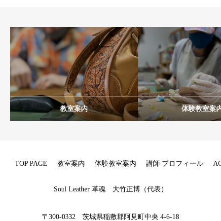
教室案内
体験教室案
TOP PAGE
教室案内
体験教室案内
講師 プロフィール
A
Soul Leather 革魂 大竹正博（代表）
〒300-0332 茨城県稲敷郡阿見町中央 4-6-18