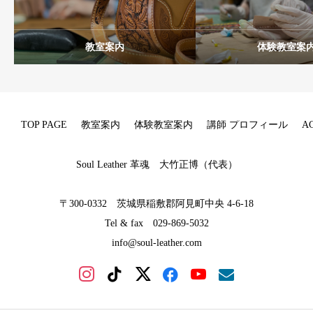
教室案内
体験教室案
TOP PAGE
教室案内
体験教室案内
講師 プロフィール
A
Soul Leather 革魂 大竹正博（代表）
〒300-0332 茨城県稲敷郡阿見町中央 4-6-18
Tel & fax 029-869-5032
info@soul-leather.com