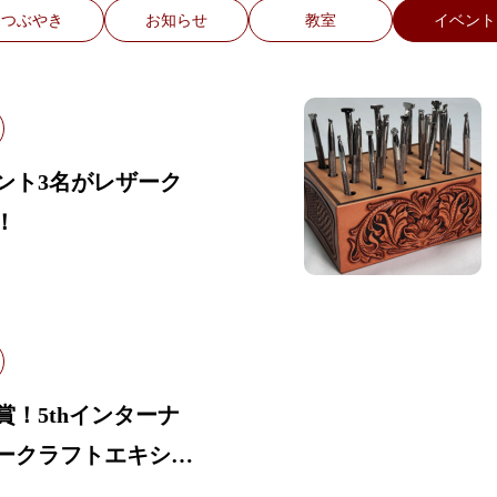
つぶやき
お知らせ
教室
イベント
ント3名がレザーク
！
！5thインターナ
ークラフトエキシビ
ILCE）にて