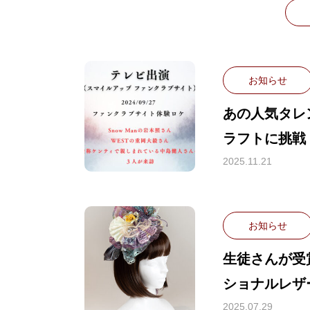
お知らせ
あの人気タレ
ラフトに挑戦
2025.11.21
お知らせ
生徒さんが受賞
ショナルレザ
ジョン（5th 
2025.07.29